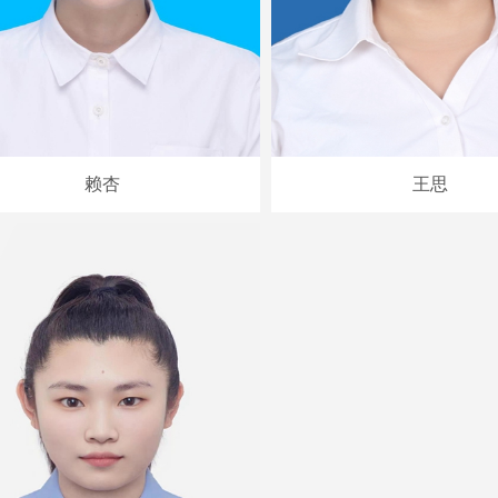
赖杏
王思